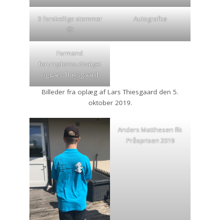
3 forskellige stemmer
Autografkø
🙂
Formand
forungdomsudvalget
og Lars Thiesgaard
Billeder fra oplæg af Lars Thiesgaard den 5.
oktober 2019.
Anders Matthesen fik
Pråsprisen 2019