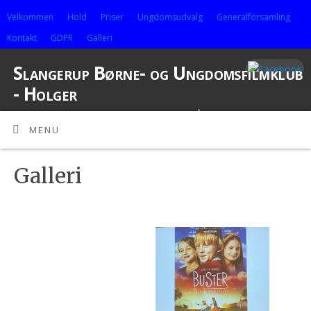
Velkommen
Hold
Priser
Ungdomsudvalg
Generalforsamling
Kontakt
GDPR
Galleri
Slangerup Børne- og Ungdomsfilmklub
- Holger
EN FILMKLUB FOR ALLE I ALDEREN 3-99 ÅR
MENU
Galleri