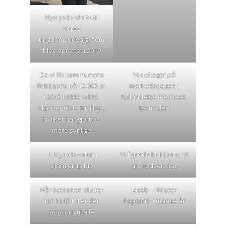
Nye polo-shirts til
vores
ungdomsudvalg, som
blev oprettet i 2019
Da vi fik kommunens
Vi deltager på
Fritidspris på 15.000 kr.
markedsdagen i
i 2015 købte vi bla.
forbindelse med jazz-
skjorter til de frivillige,
festivalen
hvilket har gjort os
mere synlige
Et kig ind i salen i
Vi fejrede klubbens 30
Slangerup Bio
års fødselsdag
Når sæsonen slutter
Jacob – “Mister
for hold 1-4 er der
Popcorn” i mange år
popcorn til alle